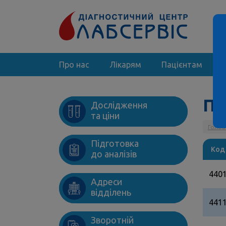
Про нас
Лікарям
Пацієнтам
Па
Дослідження
та ціни
Голов
Підготовка
Код
до аналізів
440
Адреси
відділень
441
Зворотній