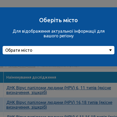
Ваше місто
вул. Дахнівська, 
не обрано
м.Черкаси
Оберіть місто
обрати місто
ще 38 відділень
Для відображення актуальної інформації для
Контакти
вашого регіону
Обрати місто
піломавірусна інфекція
на
|
Групи досліджень
|
Папіломавірусна інфекція
Наіменування дослідження
ДНК Вірус папіломи людини (HPV) 6, 11 типів (якісне
1
визначення, зішкріб)
ДНК Вірус папіломи людини (HPV) 16,18 типів (якісне
1
визначення, зішкріб)