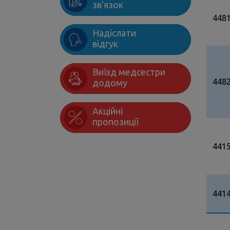
зв’язок
448
Надіслати
відгук
Виїзд медсестри
448
додому
Акційні
пропозиції
441
441