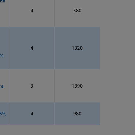
сне
4
580
4
1320
го
та
3
1390
59,
4
980