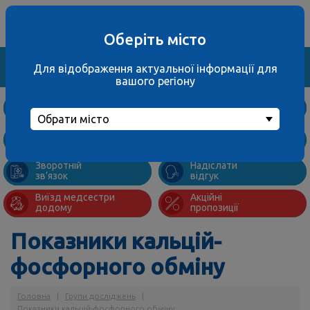
Ваше місто
067 000 3001
не обрано
багатоканальний
Оберіть місто
Знайти
Для відображення актуальної інформації для
вашого регіону
Дослідження
та ціни
Обрати місто
Підготовка
Адреси
до аналізів
відділень
Зворотній
Надіслати
зв’язок
відгук
Виїзд медсестри
Акційні
додому
пропозиції
Показники кальцій-
фосфорного обміну
Головна
|
Групи досліджень
|
Показники кальцій-фосфорного обміну