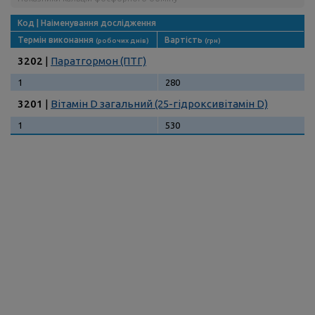
Код | Наіменування дослідження
Термін виконання
Вартість
(робочих днів)
(грн)
3202
|
Паратгормон (ПТГ)
1
280
3201
|
Вітамін D загальний (25-гідроксивітамін D)
1
530