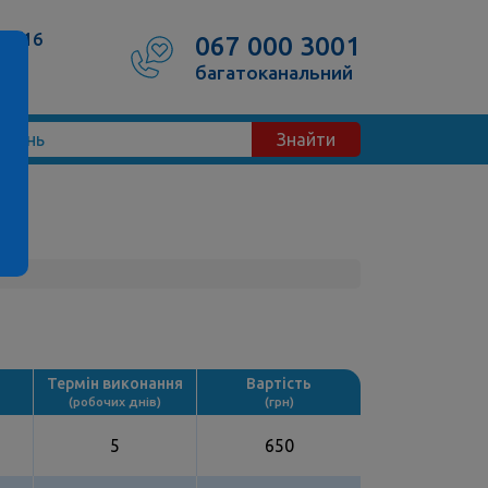
50/16
067 000 3001
багатоканальний
Знайти
Термін виконання
Вартість
(робочих днів)
(грн)
5
650