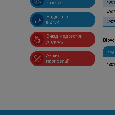
зв’язок
490
490
Надіслати
відгук
490
Виїзд медсестри
Віру
додому
Код
Акційні
пропозиції
480