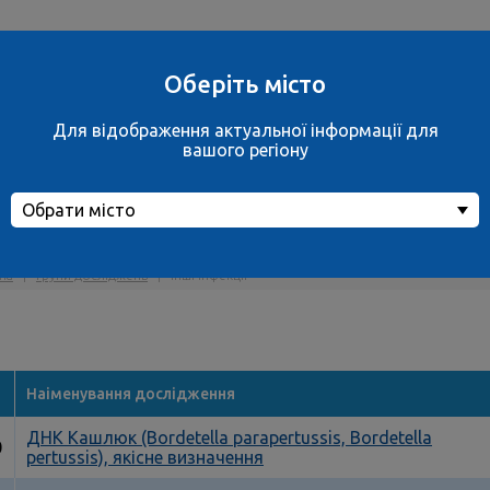
Ваше місто
вул. Дахнівська, 
не обрано
м.Черкаси
Оберіть місто
обрати місто
ще 38 відділень
Для відображення актуальної інформації для
Контакти
вашого регіону
Обрати місто
і інфекції
на
|
Групи досліджень
|
Інші інфекції
Наіменування дослідження
ДНК Кашлюк (Bordetella parapertussis, Bordetella
0
pertussis), якісне визначення