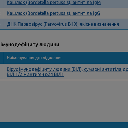
1
Кашлюк (Bordetella pertussis), антитіла IgM
2
Кашлюк (Bordetella pertussis), антитіла IgG
3
ДНК Парвовірус (Parvovirus B19), якісне визначення
с імунодефіциту людини
Наіменування дослідження
Вірус імунодефіциту людини (ВІЛ), сумарні антитіла д
1
ВІЛ 1/2 + антиген р24 ВІЛ1