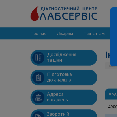
Про нас
Лікарям
Пацієнтам
Інш
Дослідження
та ціни
Голов
Підготовка
до аналізів
Адреси
Код
відділень
490
Зворотній