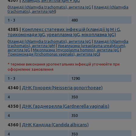
4307
|
Хламідії, антитіла IgМ + IgG
(
Хламідії (chlamydia trachomatis), антитіла IgG
|
Хламідії (chlamydia
trachomatis), антитіла IgМ
)
1 - 3
480
4385
|
Комплекс статевих інфекцій (хламідії Ig М і G,
трихомонади IgG, уреаплазма IgG, мікоплазма IgG)
(
Хламідії (chlamydia trachomatis), антитіла IgG
|
Хламідії (chlamydia
trachomatis), антитіла IgМ
|
Уреаплазма (ureaplasma urealyticum),
антитіла IgG
|
Мікоплазма (mycoplasma hominis), антитіла IgG
|
Трихомонади (trichomonas vaginalis), антитіла IgG
)
* терміни виконання урогенітальних інфекцій уточнюйте при
оформленні замовлення
1 - 3
1290
4340
|
ДНК Гонорея (Neisseria gonorrhoeae)
4
350
4350
|
ДНК Гарднерелла (Gardnerella vaginalis)
4
350
4360
|
ДНК Кандіда (Candida albicans)
4
350