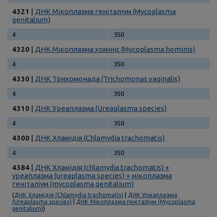
4321
|
ДНК Мікоплазма геніталіум (Mycoplasma
genitalium)
4
350
4320
|
ДНК Мікоплазма хомініс (Mycoplasma hominis)
4
350
4330
|
ДНК Трихомонада (Trichomonas vaginalis)
4
350
4310
|
ДНК Уреаплазма (Ureaplasma species)
4
350
4300
|
ДНК Хламідія (Chlamydia trachomatis)
4
350
4384
|
ДНК Хламідія (chlamydia trachomatis) +
уреаплазма (ureaplasma species) + мікоплазма
геніталіум (mycoplasma genitalium)
(
ДНК Хламідія (Chlamydia trachomatis)
|
ДНК Уреаплазма
(Ureaplasma species)
|
ДНК Мікоплазма геніталіум (Mycoplasma
genitalium)
)