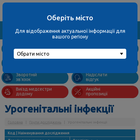
Ваше місто
067 000 3001
не обрано
багатоканальний
Оберіть місто
Знайти
Для відображення актуальної інформації для
вашого регіону
Дослідження
та ціни
Обрати місто
Підготовка
Адреси
до аналізів
відділень
Зворотній
Надіслати
зв’язок
відгук
Виїзд медсестри
Акційні
додому
пропозиції
Урогенітальні інфекції
Головна
|
Групи досліджень
|
Урогенітальні інфекції
Код | Наіменування дослідження