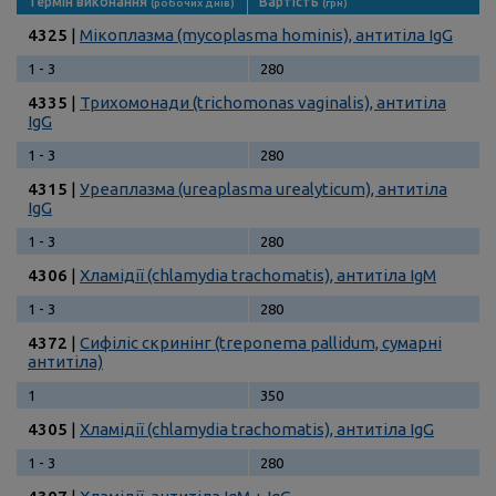
Термін виконання
Вартість
(робочих днів)
(грн)
4325
|
Мікоплазма (mycoplasma hominis), антитіла IgG
1 - 3
280
4335
|
Трихомонади (trichomonas vaginalis), антитіла
IgG
1 - 3
280
4315
|
Уреаплазма (ureaplasma urealyticum), антитіла
IgG
1 - 3
280
4306
|
Хламідії (chlamydia trachomatis), антитіла IgМ
1 - 3
280
4372
|
Сифіліс скринінг (treponema pallidum, сумарні
антитіла)
1
350
4305
|
Хламідії (chlamydia trachomatis), антитіла IgG
1 - 3
280