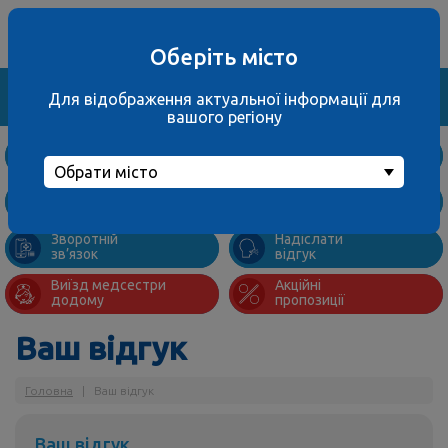
Ваше місто
067 000 3001
не обрано
багатоканальний
Оберіть місто
Знайти
Для відображення актуальної інформації для
вашого регіону
Дослідження
та ціни
Обрати місто
Підготовка
Адреси
до аналізів
відділень
Зворотній
Надіслати
зв’язок
відгук
Виїзд медсестри
Акційні
додому
пропозиції
Ваш відгук
Головна
|
Ваш відгук
Ваш відгук