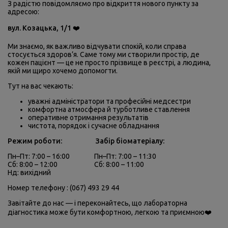
З радістю повідомляємо про відкриття нового пункту за
адресою:
вул. Козацька, 1/1
❤️
Ми знаємо, як важливо відчувати спокій, коли справа
стосується здоров’я. Саме тому ми створили простір, де
кожен пацієнт — це не просто прізвище в реєстрі, а людина,
якій ми щиро хочемо допомогти.
Тут на вас чекають:
уважні адміністратори та професійні медсестри
комфортна атмосфера й турботливе ставлення
оперативне отримання результатів
чистота, порядок і сучасне обладнання
Режим роботи: Забір біоматеріалу:
Пн–Пт: 7:00 – 16:00 Пн–Пт: 7:00 – 11:30
Сб: 8:00 – 12:00 Сб: 8:00 – 11:00
Нд: вихідний
Номер телефону : (067) 493 29 44
Завітайте до нас — і переконайтесь, що лабораторна
діагностика може бути комфортною, легкою та приємною
❤️