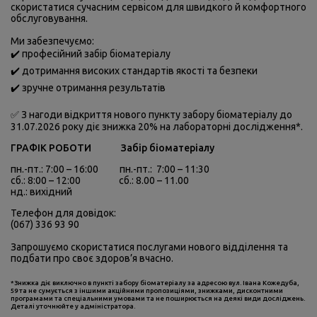
скористатися сучасним сервісом для швидкого й комфортного
обслуговування.
Ми забезпечуємо:
✔️ професійний забір біоматеріалу
✔️ дотримання високих стандартів якості та безпеки
✔️ зручне отримання результатів
✅ З нагоди відкриття нового пункту забору біоматеріалу до
31.07.2026 року діє знижка 20% на лабораторні дослідження*.
ГРАФІК РОБОТИ Забір біоматеріалу
пн.-пт.: 7:00 – 16:00 пн.-пт.: 7:00 – 11:30
сб.: 8:00 – 12:00 сб.: 8.00 – 11.00
нд.: вихідний
Телефон для довідок:
(067) 336 93 90
Запрошуємо скористатися послугами нового відділення та
подбати про своє здоров’я вчасно.
*Знижка діє виключно в пункті забору біоматеріалу за адресою вул. Івана Кожедуба,
59 та не сумується з іншими акційними пропозиціями, знижками, дисконтними
програмами та спеціальними умовами та не поширюється на деякі види досліджень.
Деталі уточнюйте у адміністратора.