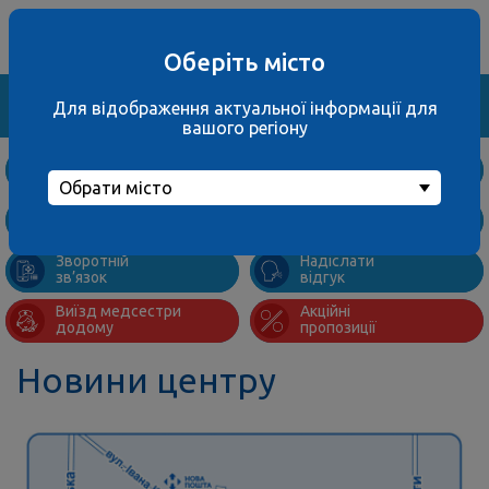
Ваше місто
067 000 3001
не обрано
багатоканальний
Оберіть місто
Знайти
Для відображення актуальної інформації для
вашого регіону
Дослідження
та ціни
Обрати місто
Підготовка
Адреси
до аналізів
відділень
Зворотній
Надіслати
зв’язок
відгук
Виїзд медсестри
Акційні
додому
пропозиції
ЛАБСЕРВІС
Новини центру