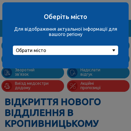
Ваше місто
067 000 3001
не обрано
багатоканальний
Оберіть місто
Знайти
Для відображення актуальної інформації для
вашого регіону
Дослідження
та ціни
Обрати місто
Підготовка
Адреси
до аналізів
відділень
Зворотній
Надіслати
зв’язок
відгук
Виїзд медсестри
Акційні
додому
пропозиції
ВІДКРИТТЯ НОВОГО
ВІДДІЛЕННЯ В
КРОПИВНИЦЬКОМУ