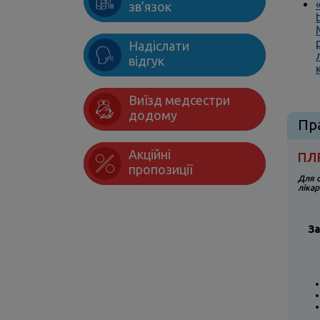
зв’язок
Надіслати
відгук
Виїзд медсестри
додому
Пр
Акційні
ПЛ
пропозиції
Для 
лікар
За