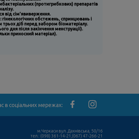
тибактеріальних (протигрибкових) препаратів
налізу.
я від сім'явиверження.
: гінекологічних обстежень, спринцювань і
м трьох діб перед забором біоматеріалу.
ього дня після закінчення менструації).
ільки приносний матеріал).
с в соціальних мережах:
м.Черкаси вул. Дахнівська, 50/16
тел.: (098) 361-14-21,(067) 47-266-21