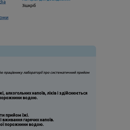
dia
Зішкріб
ломи
ію
працівнику лабораторії
про систематичний прийом
, алкогольних напоїв, ліків і здійснюється
 порожнини водою.
ти прийом їжі.
і вживання гарячих напоїв.
вої порожнини водою.