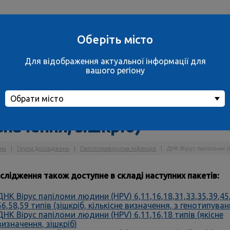
Ваше місто
вул. Дахнівська, 
не обрано
м.Черкаси
Оберіть місто
обрати місто
ще 38 відділень
Для відображення актуальної інформації для
Контакти
вашого регіону
Обрати місто
К Вірус папіломи людини (HPV
значення, зішкріб)
на
|
Групи досліджень
|
Папіломавірусна інфекція
|
ДНК Вірус папіломи лю
слідження також доступне в складі наступних пакетів:
ДНК Вірус папіломи людини (HPV) 6,11,16,18,31,33,35,39,45,
56,58,59 типів (зішкріб, кількісне визначення, з генотипува
ДНК Вірус папіломи людини (HPV) 6,11,16,18 типів (якісне
визначення, зішкріб)