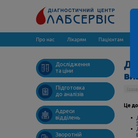
Про нас
Лікарям
Пацієнтам
ДН
Дослідження
та ціни
ви
Підготовка
Голов
до аналізів
Це до
Адреси
відділень
Зворотній