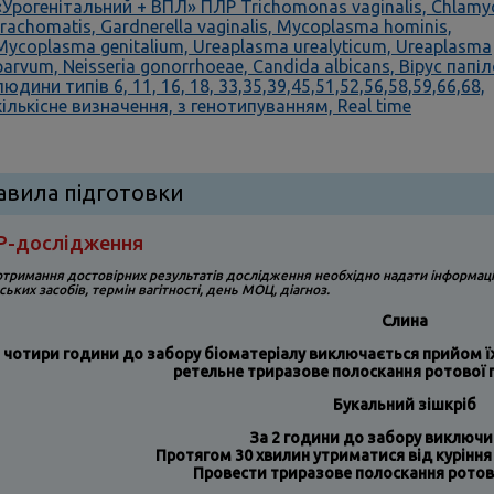
«Урогенітальний + ВПЛ» ПЛР Trichomonas vaginalis, Chlamy
trachomatis, Gardnerella vaginalis, Mycoplasma hominis,
Mycoplasma genitalium, Ureaplasma urealyticum, Ureaplasma
parvum, Neisseria gonorrhoeae, Candida albicans, Вірус папі
людини типів 6, 11, 16, 18, 33,35,39,45,51,52,56,58,59,66,68,
кількісне визначення, з генотипуванням, Real time
авила підготовки
Р-дослідження
отримання достовірних результатів дослідження
необхідно надати інформац
ських засобів, термін вагітності, день МОЦ, діагноз.
Слина
 чотири години до забору біоматеріалу виключається прийом їжі
ретельне триразове полоскання ротової
Букальний зішкріб
За 2 години до забору виключи
Протягом 30 хвилин утриматися від куріння 
Провести триразове полоскання рото