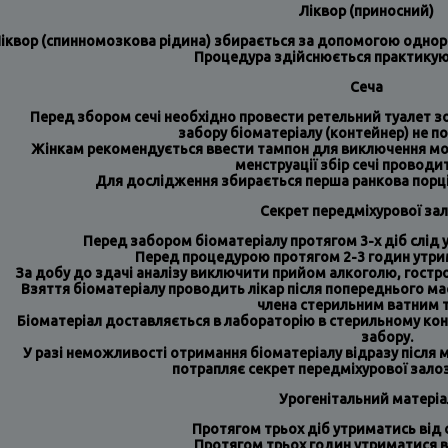
Ліквор (приносний)
іквор (спинномозкова рідина) збирається за допомогою однора
Процедура здійснюється практикую
Сеча
Перед збором сечі необхідно провести ретельний туалет зов
забору біоматеріалу (контейнер) не по
Жінкам рекомендується ввести тампон для виключення можли
менструації збір сечі проводи
Для дослідження збирається перша ранкова порція 
Секрет передміхурової за
Перед забором біоматеріалу протягом 3-х діб слід 
Перед процедурою протягом 2-3 годин утрим
За добу до здачі аналізу виключити прийом алкоголю, гострої ї
Взяття біоматеріалу проводить лікар після попереднього ма
члена стерильним ватним 
Біоматеріал доставляється в лабораторію в стерильному кон
забору.
У разі неможливості отримання біоматеріалу відразу після ма
потрапляє секрет передміхурової залоз
Урогенітальний матеріа
Протягом трьох діб утриматись від 
Протягом трьох годин утриматися в