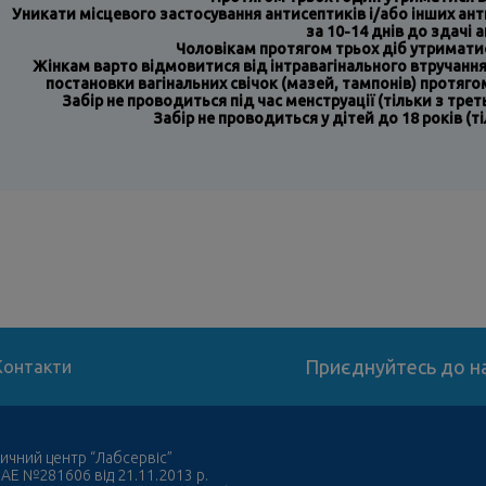
Уникати місцевого застосування антисептиків і/або інших ан
за 10-14 днів до здачі а
Чоловікам протягом трьох діб утриматис
Жінкам варто відмовитися від інтравагінального втручання
постановки вагінальних свічок (мазей, тампонів) протяго
Забір не проводиться під час менструації (тільки з трет
Забір не проводиться у дітей до 18 років (т
Приєднуйтесь до на
Контакти
ичний центр “Лабсервіс”
 АЕ №281606 від 21.11.2013 р.