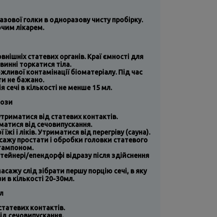
зової голки в одноразову чисту пробірку.
чим лікарем.
нішніх статевих органів. Краї ємності для
винні торкатися тіла.
вої ​​контамінації біоматеріалу. Під час
ти не бажано.
сечі в кількості не менше 15 мл.
лози
утриматися від статевих контактів.
атися від сечовипускання.
жі і ліків. Утриматися від перегріву (сауна).
сажу простати і обробки головки статевого
тампоном.
тейнері/епендорфі відразу після здійснення
сажу слід зібрати першу порцію сечі, в яку
и в кількості 20-30мл.
л
статевих контактів.
ід сечовипускання.