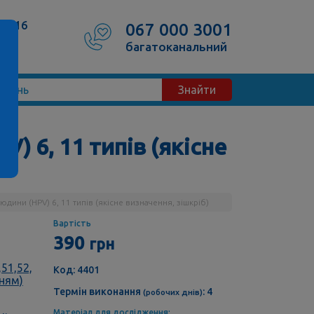
50/16
067 000 3001
багатоканальний
Знайти
) 6, 11 типів (якісне
дини (HPV) 6, 11 типів (якісне визначення, зішкріб)
Вартість
390
грн
51,52,
Код: 4401
нням)
Термін виконання
: 4
(робочих днів)
Матеріал для дослідження: