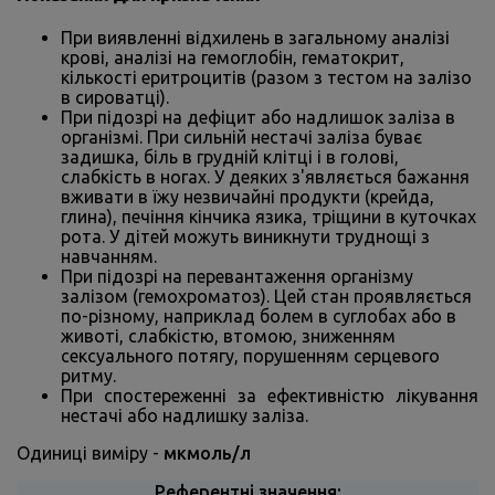
При виявленні відхилень в загальному аналізі
крові, аналізі на гемоглобін, гематокрит,
кількості еритроцитів (разом з тестом на залізо
в сироватці).
При підозрі на дефіцит або надлишок заліза в
організмі. При сильній нестачі заліза буває
задишка, біль в грудній клітці і в голові,
слабкість в ногах. У деяких з'являється бажання
вживати в їжу незвичайні продукти (крейда,
глина), печіння кінчика язика, тріщини в куточках
рота. У дітей можуть виникнути труднощі з
навчанням.
При підозрі на перевантаження організму
залізом (гемохроматоз). Цей стан проявляється
по-різному, наприклад болем в суглобах або в
животі, слабкістю, втомою, зниженням
сексуального потягу, порушенням серцевого
ритму.
При спостереженні за ефективністю лікування
нестачі або надлишку заліза.
Одиниці виміру -
мкмоль/л
Референтні значення: