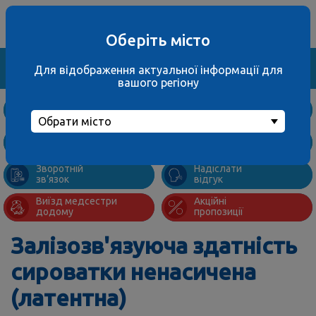
Ваше місто
067 000 3001
не обрано
багатоканальний
Оберіть місто
Знайти
Для відображення актуальної інформації для
вашого регіону
Дослідження
та ціни
Обрати місто
Підготовка
Адреси
до аналізів
відділень
Зворотній
Надіслати
зв’язок
відгук
Виїзд медсестри
Акційні
додому
пропозиції
Залізозв'язуюча здатність
сироватки ненасичена
(латентна)