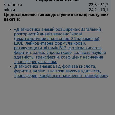
чоловіки
22,3 - 61,7
жінки
24,2 - 70,1
Це дослідження також доступне в складі наступних
пакетів:
«Діагностика анемій розширена»: Загальний
розгорнутий аналіз венозної крові
(гематологічний аналізатор: 24 параметри),
ШОЕ, лейкоцитарна формула крові),
ретикулоцити, вітамін В12, фолієва кислота,
феритин, залізо сироваткове, залізозв’язуюча
здатність, трансферин, коефіцієнт насичення
трансферину залізом.
Діагностика анемії: В12, фолієва кислота,
феритин, залізо, залізозв’язуюча здатність,
трансферин, коефіцієнт насичення трансферину