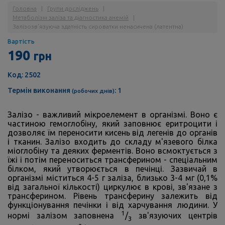
Головна
|
Групи досліджень
|
Метаболізм заліза та діагностика анемій
|
Залізозв'язуюча здатність сироватки ненасичена (латентна)
Вартість
190
грн
Код: 2502
Термін виконання
: 1
(робочих днів)
Залізо - важливий мікроелемент в організмі. Воно є
частиною гемоглобіну, який заповнює еритроцити і
дозволяє їм переносити кисень від легенів до органів
і тканин. Залізо входить до складу м'язевого білка
міоглобіну та деяких ферментів. Воно всмоктується з
їжі і потім переноситься трансферином - спеціальним
білком, який утворюється в печінці. Зазвичай в
організмі міститься 4-5 г заліза, близько 3-4 мг (0,1%
від загальної кількості) циркулює в крові, зв'язане з
трансферином. Рівень трансферину залежить від
функціонування печінки і від харчування людини. У
1
нормі залізом заповнена
/
зв'язуючих центрів
3