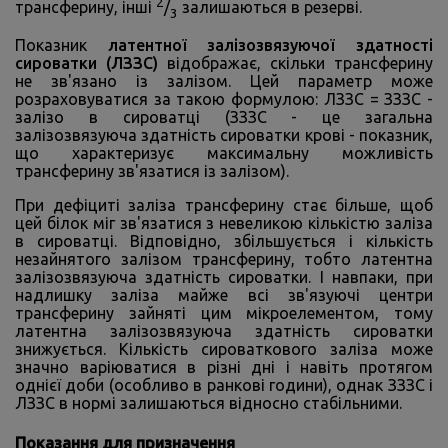
2
трансферину, інші
/
залишаються в резерві.
3
Показник
латентної залізозвязуючої здатності
сироватки (ЛЗЗС)
відображає, скільки трансферину
не зв'язано із залізом. Цей параметр може
розраховуватися за такою формулою: ЛЗЗС = ЗЗЗС -
залізо в сироватці (ЗЗЗС - це загальна
залізозвязуюча здатність сироватки крові - показник,
що характеризує максимальну можливість
трансферину зв'язатися із залізом).
При дефіциті заліза трансферину стає більше, щоб
цей білок міг зв'язатися з невеликою кількістю заліза
в сироватці. Відповідно, збільшується і кількість
незайнятого залізом трансферину, тобто латентна
залізозвязуюча здатність сироватки. І навпаки, при
надлишку заліза майже всі зв'язуючі центри
трансферину зайняті цим мікроелементом, тому
латентна залізозвязуюча здатність сироватки
знижується. Кількість сироваткового заліза може
значно варіюватися в різні дні і навіть протягом
однієї доби (особливо в ранкові години), однак ЗЗЗС і
ЛЗЗС в нормі залишаються відносно стабільними.
Показання для призначення