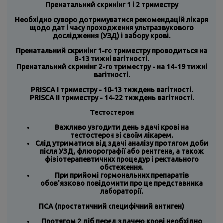
Пренатальний скринінг 1 і 2 триместру
Необхідно суворо дотримуватися рекомендацій лікаря
щодо дат і часу проходження ультразвукового
дослідження (УЗД) і забору крові.
Пренатальний скринінг 1-го триместру проводиться на
8-13 тижні вагітності.
Пренатальний скринінг 2-го триместру - на 14-19 тижні
вагітності.
PRISCA I триместру - 10-13 тиждень вагітності.
PRISCA IІ триместру - 14-22 тиждень вагітності.
Тестостерон
Важливо узгодити день здачі крові на
тестостерон зі своїм лікарем.
Слід утриматися від здачі аналізу протягом доби
після УЗД, флюорографії або рентгена, а також
фізіотерапевтичних процедур і ректального
обстеження.
При прийомі гормональних препаратів
обов'язково повідомити про це представника
лабораторії.
ПСА (простатичний специфічний антиген)
Протягом 2 діб перед здачею крові необхідно