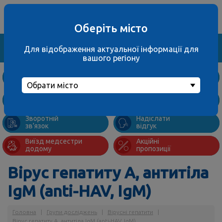
Ваше місто
067 000 3001
не обрано
багатоканальний
Оберіть місто
Знайти
Для відображення актуальної інформації для
вашого регіону
Дослідження
та ціни
Обрати місто
Підготовка
Адреси
до аналізів
відділень
Зворотній
Надіслати
зв’язок
відгук
Виїзд медсестри
Акційні
додому
пропозиції
Вірус гепатиту А, антитіла
IgM (anti-HAV, IgM)
Головна
|
Групи досліджень
|
Вірусні гепатити
|
Вірус гепатиту А, антитіла IgM (anti-HAV, IgM)