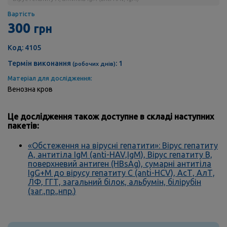
Вартість
300
грн
Код: 4105
Термін виконання
: 1
(робочих днів)
Матеріал для дослідження:
Венозна кров
Це дослідження також доступне в складі наступних
пакетів:
«Обстеження на вірусні гепатити»: Вірус гепатиту
А, антитіла IgM (anti-HAV,IgM), Вірус гепатиту В,
поверхневий антиген (HBsAg), сумарні антитіла
IgG+М до вірусу гепатиту C (anti-HCV), АсТ, АлТ,
ЛФ, ГГТ, загальний білок, альбумін, білірубін
(заг.,пр.,нпр.)