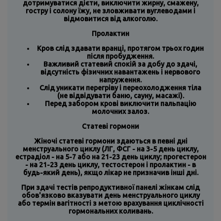
дотримуватися дієти, виключити жирну, смажену,
гостру і солону їжу, не зловживати вуглеводами і
відмовитися від алкоголю.
Пролактин
Кров слід здавати вранці, протягом трьох годин
після пробудження.
Важливий статевий спокій за добу до здачі,
відсутність фізичних навантажень і нервового
напруження.
Слід уникати перегріву і переохолодження тіла
(не відвідувати баню, сауну, масажі).
Перед забором крові виключити пальпацію
молочних залоз.
Статеві гормони
Жіночі статеві гормони здаються в певні дні
менструального циклу (ЛГ, ФСГ - на 3-5 день циклу,
естрадіол - на 5-7 або на 21-23 день циклу; прогестерон
- на 21-23 день циклу, тестостерон і пролактин - в
будь-який день), якщо лікар не призначив інші дні.
При здачі тестів репродуктивної панелі жінкам слід
обов'язково вказувати день менструального циклу
або термін вагітності з метою врахування циклічності
гормональних коливань.