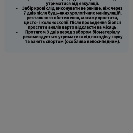
утриматися від еякуляції.
Забір крові слід виконувати не раніше, ніж через
7 днів після будь-яких урологічних маніпуляцій,
ректального обстеження, масажу простати,
цисто- і колоноскопії. Після проведення біопсії
простати аналіз варто відкласти на місяць.
Протягом 3 днів перед забором біоматеріалу
рекомендується утриматися від походів у сауну
та занять спортом (особливо велосипедним).