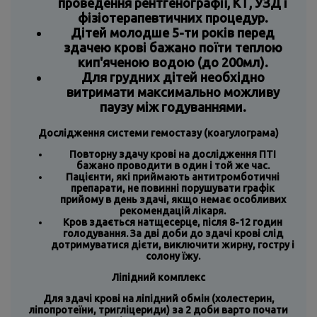
проведення рентгенографії, КТ, УЗД і
фізіотерапевтичних процедур.
Дітей молодше 5-ти років перед
здачею крові бажано поїти теплою
кип'яченою водою (до 200мл).
Для грудних дітей необхідно
витримати максимально можливу
паузу між годуваннями.
Дослідження системи гемостазу (коагулограма)
Повторну здачу крові на дослідження ПТІ
бажано проводити в один і той же час.
Пацієнти, які приймають антитромботичні
препарати, не повинні порушувати графік
прийому в день здачі, якщо немає особливих
рекомендацій лікаря.
Кров здається натщесерце, після 8-12 годин
голодування. За дві доби до здачі крові слід
дотримуватися дієти, виключити жирну, гостру і
солону їжу.
Ліпідний комплекс
Для здачі крові на ліпідний обмін (холестерин,
ліпопротеїни, тригліцериди) за 2 доби варто почати