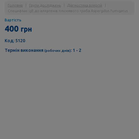
Головна
|
Групи досліджень
|
Діагностика алергій
|
Специфічні IgE до алергенів пліснявого гриба Aspergillus fumigatus
Вартість
400
грн
Код: 5120
Термін виконання
: 1 - 2
(робочих днів)