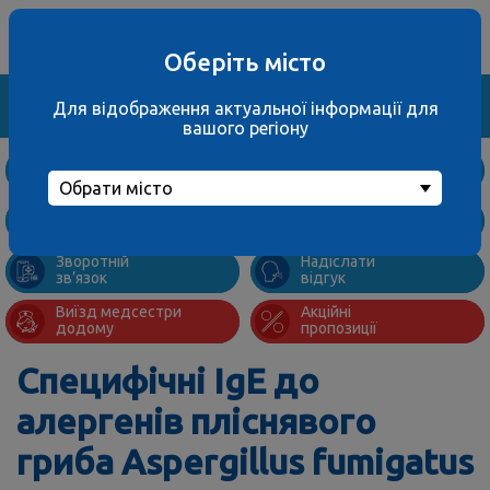
Ваше місто
067 000 3001
не обрано
багатоканальний
Оберіть місто
Знайти
Для відображення актуальної інформації для
вашого регіону
Дослідження
та ціни
Обрати місто
Підготовка
Адреси
до аналізів
відділень
Зворотній
Надіслати
зв’язок
відгук
Виїзд медсестри
Акційні
додому
пропозиції
Специфічні IgE до
алергенів пліснявого
гриба Aspergillus fumigatus