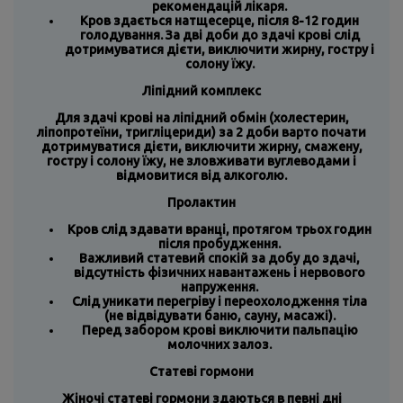
рекомендацій лікаря.
Кров здається натщесерце, після 8-12 годин
голодування. За дві доби до здачі крові слід
дотримуватися дієти, виключити жирну, гостру і
солону їжу.
Ліпідний комплекс
Для здачі крові на ліпідний обмін (холестерин,
ліпопротеїни, тригліцериди) за 2 доби варто почати
дотримуватися дієти, виключити жирну, смажену,
гостру і солону їжу, не зловживати вуглеводами і
відмовитися від алкоголю.
Пролактин
Кров слід здавати вранці, протягом трьох годин
після пробудження.
Важливий статевий спокій за добу до здачі,
відсутність фізичних навантажень і нервового
напруження.
Слід уникати перегріву і переохолодження тіла
(не відвідувати баню, сауну, масажі).
Перед забором крові виключити пальпацію
молочних залоз.
Статеві гормони
Жіночі статеві гормони здаються в певні дні