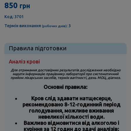
850
грн
Код: 3701
Термін виконання
: 3
(робочих днів)
Правила підготовки
Аналіз крові
Для отримання достовірних результатів дослідження
необхідно
надати інформацію
працівнику лабораторії
про систематичний
прийом лікарських засобів, термін вагітності, день МОЦ, діагноз.
Основні правила:
Кров слід здавати натщесерце,
рекомендовано 8-12-годинний період
голодування, можливе вживання
невеликої кількості води.
Важливо відмовитися від алкоголю і
куріння за 12 годин до здачі аналізів;