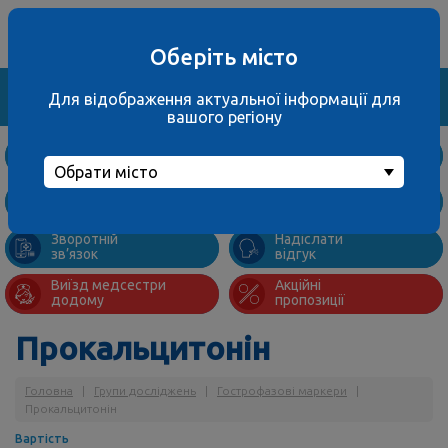
Ваше місто
067 000 3001
не обрано
багатоканальний
Оберіть місто
Знайти
Для відображення актуальної інформації для
вашого регіону
Дослідження
та ціни
Обрати місто
Підготовка
Адреси
до аналізів
відділень
Зворотній
Надіслати
зв’язок
відгук
Виїзд медсестри
Акційні
додому
пропозиції
Прокальцитонін
Головна
|
Групи досліджень
|
Гострофазові маркери
|
Прокальцитонін
Вартість