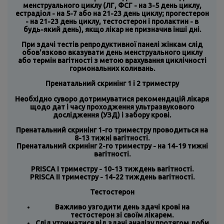
менструального циклу (ЛГ, ФСГ - на 3-5 день циклу,
естрадіол - на 5-7 або на 21-23 день циклу; прогестерон
- на 21-23 день циклу, тестостерон і пролактин - в
будь-який день), якщо лікар не призначив інші дні.
При здачі тестів репродуктивної панелі жінкам слід
обов'язково вказувати день менструального циклу
або термін вагітності з метою врахування циклічності
гормональних коливань.
Пренатальний скринінг 1 і 2 триместру
Необхідно суворо дотримуватися рекомендацій лікаря
щодо дат і часу проходження ультразвукового
дослідження (УЗД) і забору крові.
Пренатальний скринінг 1-го триместру проводиться на
8-13 тижні вагітності.
Пренатальний скринінг 2-го триместру - на 14-19 тижні
вагітності.
PRISCA I триместру - 10-13 тиждень вагітності.
PRISCA IІ триместру - 14-22 тиждень вагітності.
Тестостерон
Важливо узгодити день здачі крові на
тестостерон зі своїм лікарем.
Слід утриматися від здачі аналізу протягом доби