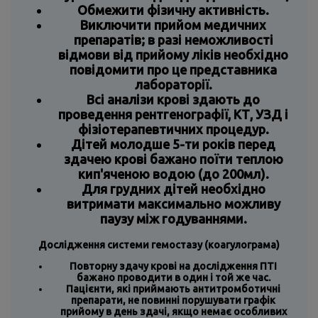
Обмежити фізичну активність.
Виключити прийом медичних
препаратів; в разі неможливості
відмови від прийому ліків необхідно
повідомити про це представника
лабораторії.
Всі аналізи крові здають до
проведення рентгенографії, КТ, УЗД і
фізіотерапевтичних процедур.
Дітей молодше 5-ти років перед
здачею крові бажано поїти теплою
кип'яченою водою (до 200мл).
Для грудних дітей необхідно
витримати максимально можливу
паузу між годуваннями.
Дослідження системи гемостазу (коагулограма)
Повторну здачу крові на дослідження ПТІ
бажано проводити в один і той же час.
Пацієнти, які приймають антитромботичні
препарати, не повинні порушувати графік
прийому в день здачі, якщо немає особливих