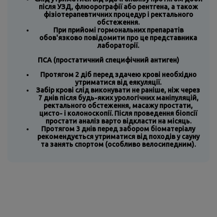
після УЗД, флюорографії або рентгена, а також
фізіотерапевтичних процедур і ректального
обстеження.
При прийомі гормональних препаратів
обов'язково повідомити про це представника
лабораторії.
ПСА (простатичний специфічний антиген)
Протягом 2 діб перед здачею крові необхідно
утриматися від еякуляції.
Забір крові слід виконувати не раніше, ніж через
7 днів після будь-яких урологічних маніпуляцій,
ректального обстеження, масажу простати,
цисто- і колоноскопії. Після проведення біопсії
простати аналіз варто відкласти на місяць.
Протягом 3 днів перед забором біоматеріалу
рекомендується утриматися від походів у сауну
та занять спортом (особливо велосипедним).