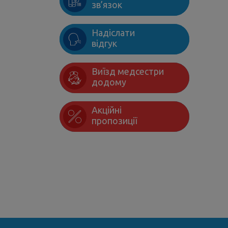
зв’язок
Надіслати
відгук
Виїзд медсестри
додому
Акційні
пропозиції