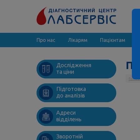
Про нас
Лікарям
Пацієнтам
ПА
Дослідження
та ціни
Голов
Підготовка
до аналізів
Адреси
відділень
Зворотній