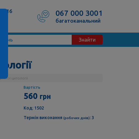
50/16
067 000 3001
багатоканальний
Знайти
тології
динної цитології
Вартість
560
грн
Код: 1502
Термін виконання
: 3
(робочих днів)