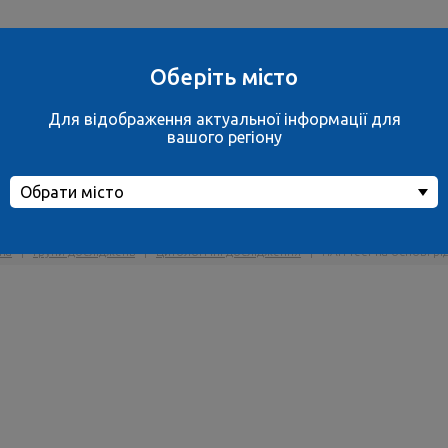
Ваше місто
вул. Дахнівська, 
не обрано
м.Черкаси
Оберіть місто
обрати місто
ще 38 відділень
Для відображення актуальної інформації для
Контакти
вашого регіону
Обрати місто
П-тест на основі рідинної ци
на
|
Групи досліджень
|
Цитологічні дослідження
|
ПАП-тест на основі рі