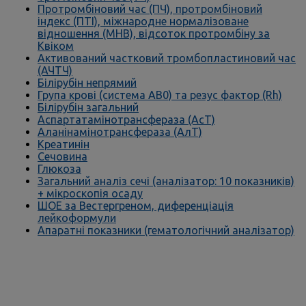
Протромбіновий час (ПЧ), протромбіновий
індекс (ПТІ), міжнародне нормалізоване
відношення (МНВ), відсоток протромбіну за
Квіком
Активований частковий тромбопластиновий час
(АЧТЧ)
Білірубін непрямий
Група крові (система AB0) та резус фактор (Rh)
Білірубін загальний
Аспартатамінотрансфераза (АсТ)
Аланінамінотрансфераза (АлТ)
Креатинін
Сечовина
Глюкоза
Загальний аналіз сечі (аналізатор: 10 показників)
+ мікроскопія осаду
ШОЕ за Вестергреном, диференціація
лейкоформули
Апаратні показники (гематологічний аналізатор)