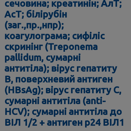
сечовина; креатинін; АлТ;
АсТ; білірубін
(заг.,пр.,нпр);
коагулограма; сифіліс
скринінг (Treponema
pallidum, сумарні
антитіла); вірус гепатиту
В, поверхневий антиген
(HBsAg); вірус гепатиту С,
сумарні антитіла (anti-
HCV); сумарні антитіла до
ВІЛ 1/2 + антиген р24 ВІЛ1