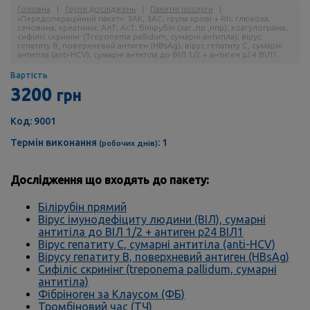
Головна
|
Групи досліджень
|
Пакетні послуги
|
«Передопераційний пакет»: ЗАК; ЗАС; група крові + Rh; глюкоза;
сечовина; креатинін; АлТ; АсТ; білірубін (заг.,пр.,нпр); коагулограма;
сифіліс скринінг (Treponema pallidum, сумарні антитіла); вірус
гепатиту В, поверхневий антиген (HBsAg); вірус гепатиту С, сумарні
антитіла (anti-HCV); сумарні антитіла до ВІЛ 1/2 + антиген р24 ВІЛ1
Вартість
3200
грн
Код: 9001
Термін виконання
: 1
(робочих днів)
Дослідження що входять до пакету:
Білірубін прямий
Вірус імунодефіциту людини (ВІЛ), сумарні
антитіла до ВІЛ 1/2 + антиген р24 ВІЛ1
Вірус гепатиту C, сумарні антитіла (anti-HCV)
Вірусу гепатиту В, поверхневий антиген (HBsAg)
Сифіліс скринінг (treponema pallidum, сумарні
антитіла)
Фібріноген за Клаусом (ФБ)
Тромбіновий час (ТЧ)