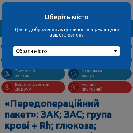
Ваше місто
067 000 3001
не обрано
багатоканальний
Оберіть місто
Знайти
Для відображення актуальної інформації для
вашого регіону
Дослідження
та ціни
Обрати місто
Підготовка
Адреси
до аналізів
відділень
Зворотній
Надіслати
зв’язок
відгук
Виїзд медсестри
Акційні
додому
пропозиції
«Передопераційний
пакет»: ЗАК; ЗАС; група
крові + Rh; глюкоза;