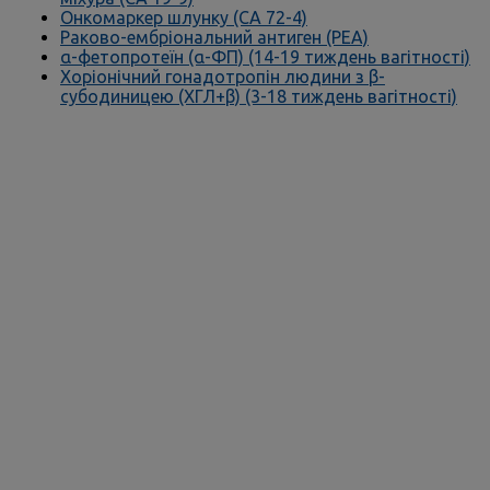
Онкомаркер шлунку (СА 72-4)
Раково-ембріональний антиген (РЕА)
α-фетопротеїн (α-ФП) (14-19 тиждень вагітності)
Хоріонічний гонадотропін людини з β-
субодиницею (ХГЛ+β) (3-18 тиждень вагітності)