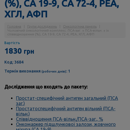
(%), СА 19-9, СА 72-4, РЕА,
ХГЛ, АФП
Головна
|
Групи досліджень
|
Онкологічна панель
|
Чоловічий онкологічний комплекс: ПСА-заг. + ПСА-вільн. + їх
співвідношення (%), СА 19-9, СА 72-4, РЕА, ХГЛ, АФП
Вартість
1830
грн
Код: 3684
Термін виконання
: 1
(робочих днів)
Дослідження що входять до пакету:
Простат-специфічний антиген загальний (ПСА
заг.)
Простатоспецифічний антиген вільний (ПСА-
вільн.)
Співвідношення ПСА-вільн./ПСА-заг., %
Онкомаркер підшлункової залози, жовчного
міхура (СА 19-9)