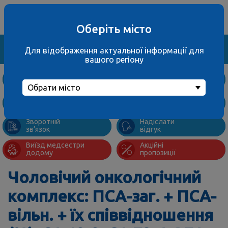
Ваше місто
067 000 3001
не обрано
багатоканальний
Оберіть місто
Знайти
Для відображення актуальної інформації для
вашого регіону
Дослідження
та ціни
Обрати місто
Підготовка
Адреси
до аналізів
відділень
Зворотній
Надіслати
зв’язок
відгук
Виїзд медсестри
Акційні
додому
пропозиції
Чоловічий онкологічний
комплекс: ПСА-заг. + ПСА-
вільн. + їх співвідношення