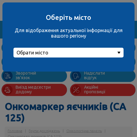
Ваше місто
067 000 3001
не обрано
багатоканальний
Оберіть місто
Знайти
Для відображення актуальної інформації для
вашого регіону
Дослідження
та ціни
Обрати місто
Підготовка
Адреси
до аналізів
відділень
Зворотній
Надіслати
зв’язок
відгук
Виїзд медсестри
Акційні
додому
пропозиції
Онкомаркер яєчників (СА
125)
Головна
|
Групи досліджень
|
Онкологічна панель
|
Онкомаркер яєчників (СА 125)