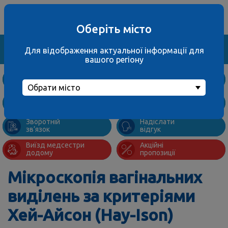
Ваше місто
067 000 3001
не обрано
багатоканальний
Оберіть місто
Знайти
Для відображення актуальної інформації для
вашого регіону
Дослідження
та ціни
Обрати місто
Підготовка
Адреси
до аналізів
відділень
Зворотній
Надіслати
зв’язок
відгук
Виїзд медсестри
Акційні
додому
пропозиції
Мікроскопія вагінальних
виділень за критеріями
Хей-Айсон (Hay-Ison)