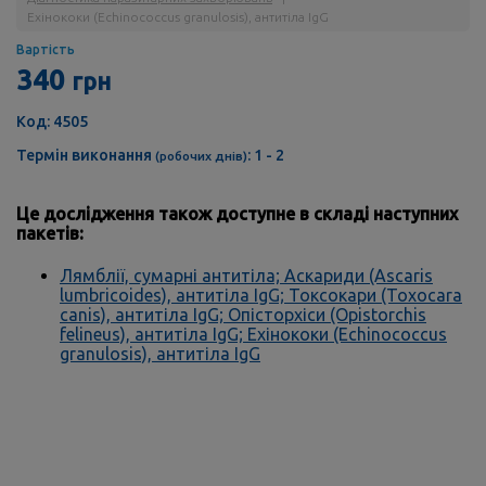
Ехінококи (Echinococcus granulosis), антитіла IgG
Вартість
340
грн
Код: 4505
Термін виконання
: 1 - 2
(робочих днів)
Це дослідження також доступне в складі наступних
пакетів:
Лямблії, сумарні антитіла; Аскариди (Ascaris
lumbricoides), антитіла IgG; Токсокари (Toxocara
canis), антитіла IgG; Опісторхіси (Opistorchis
felineus), антитіла IgG; Ехінококи (Echinococcus
granulosis), антитіла IgG