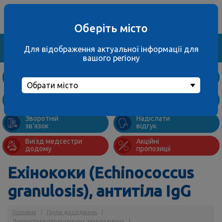
Ваше місто
067 000 3001
не обрано
багатоканальний
Оберіть місто
Знайти
Для відображення актуальної інформації для
вашого регіону
Дослідження
та ціни
Обрати місто
Підготовка
Адреси
до аналізів
відділень
Зворотній
Надіслати
зв’язок
відгук
Виїзд медсестри
Акційні
додому
пропозиції
Ехінококи (Echinococcus
granulosis), антитіла IgG
Головна
|
Групи досліджень
|
Діагностика паразитарних захворювань
|