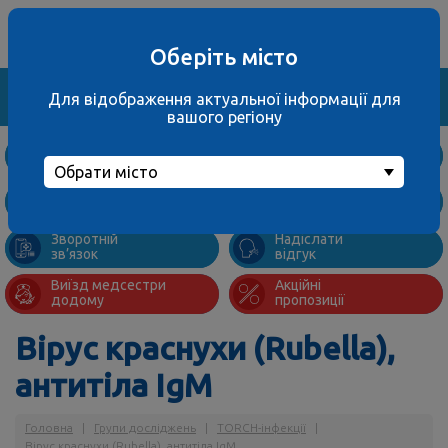
Ваше місто
067 000 3001
не обрано
багатоканальний
Оберіть місто
Знайти
Для відображення актуальної інформації для
вашого регіону
Дослідження
та ціни
Обрати місто
Підготовка
Адреси
до аналізів
відділень
Зворотній
Надіслати
зв’язок
відгук
Виїзд медсестри
Акційні
додому
пропозиції
Вірус краснухи (Rubella),
антитіла IgM
Головна
|
Групи досліджень
|
TORCH-інфекції
|
Вірус краснухи (Rubella), антитіла IgM