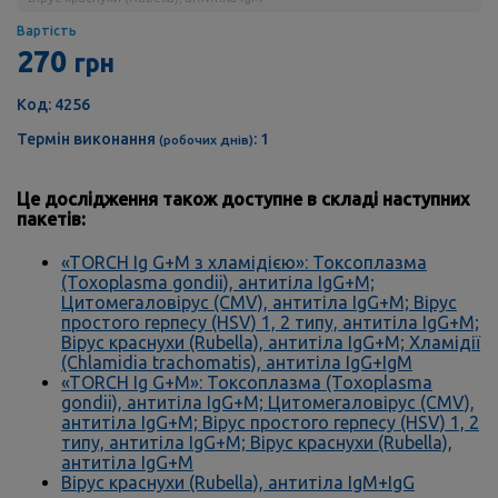
Вартість
270
грн
Код: 4256
Термін виконання
: 1
(робочих днів)
Це дослідження також доступне в складі наступних
пакетів:
«TORCH Ig G+М з хламідією»: Токсоплазма
(Toxoplasma gondii), антитіла IgG+M;
Цитомегаловірус (CMV), антитіла IgG+M; Вірус
простого герпесу (HSV) 1, 2 типу, антитіла IgG+M;
Вірус краснухи (Rubella), антитіла IgG+M; Хламідії
(Chlamidia trachomatis), антитіла IgG+IgM
«TORCH Ig G+М»: Токсоплазма (Toxoplasma
gondii), антитіла IgG+M; Цитомегаловірус (CMV),
антитіла IgG+M; Вірус простого герпесу (HSV) 1, 2
типу, антитіла IgG+M; Вірус краснухи (Rubella),
антитіла IgG+M
Вірус краснухи (Rubella), антитіла IgМ+IgG