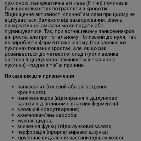
пухлиною, панкреатична амілаза (P-тип) починає в
більших кількостях потрапляти в кровотік.
Підвищення активності слинної амілази при цьому не
відбувається. Залежно від захворювання, рівень
панкреатичної амілази може падати або
підвищуватися. Так, при вогнищевому панкреонекрозі
він росте, але при тотальному - близький до нуля, так
як виробляти фермент вже нічому. При злоякісних
пухлинах показник зростає, але, якщо рак
розвивається до четвертої стадії (коли велика
частина підшлункової замінюється тканиною
пухлини) - падає з тієї ж причини.
Показання для призначення
панкреатит (гострий або загострення
хронічного);
панкреонекроз (відмирання підшлункової
залози під впливом її власних ферментів);
злоякісні новоутворення;
жовчнокам'яна хвороба;
муковісцидоз;
зниження функції підшлункової залози;
перфорація (прорив) виразки шлунка;
хірургічне видалення частини підшлункової