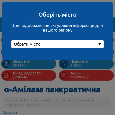
Ваше місто
067 000 3001
не обрано
багатоканальний
Оберіть місто
Знайти
Для відображення актуальної інформації для
вашого регіону
Дослідження
та ціни
Обрати місто
Підготовка
Адреси
до аналізів
відділень
Зворотній
Надіслати
зв’язок
відгук
Виїзд медсестри
Акційні
додому
пропозиції
α-Амілаза панкреатична
Головна
|
Групи досліджень
|
Біохімічні дослідження
|
α-Амілаза панкреатична
Вартість