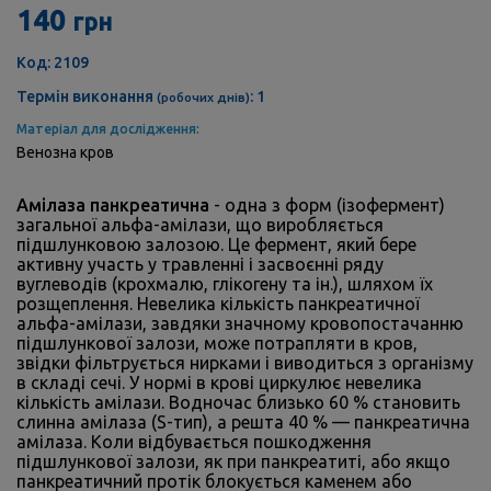
140
грн
Код: 2109
Термін виконання
: 1
(робочих днів)
Матеріал для дослідження:
Венозна кров
Амілаза панкреатична
- одна з форм (ізофермент)
загальної альфа-амілази, що виробляється
підшлунковою залозою. Це фермент, який бере
активну участь у травленні і засвоєнні ряду
вуглеводів (крохмалю, глікогену та ін.), шляхом їх
розщеплення. Невелика кількість панкреатичної
альфа-амілази, завдяки значному кровопостачанню
підшлункової залози, може потрапляти в кров,
звідки фільтрується нирками і виводиться з організму
в складі сечі. У нормі в крові циркулює невелика
кількість амілази. Водночас близько 60 % становить
слинна амілаза (S-тип), а решта 40 % — панкреатична
амілаза. Коли відбувається пошкодження
підшлункової залози, як при панкреатиті, або якщо
панкреатичний протік блокується каменем або