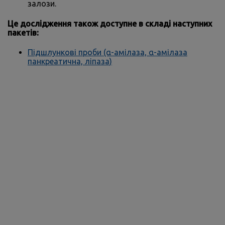
залози.
Це дослідження також доступне в складі наступних
пакетів:
Підшлункові проби (α-амілаза, α-амілаза
панкреатична, ліпаза)